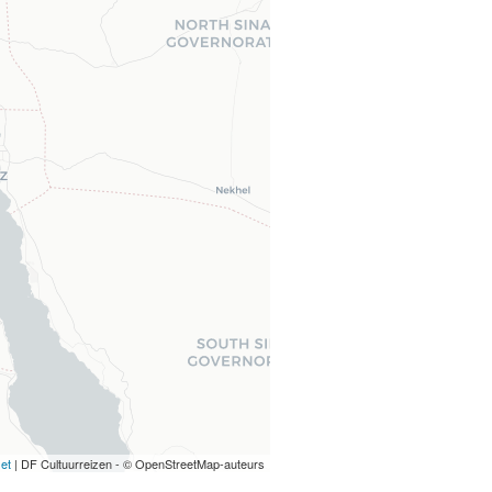
let
| DF Cultuurreizen - © OpenStreetMap-auteurs