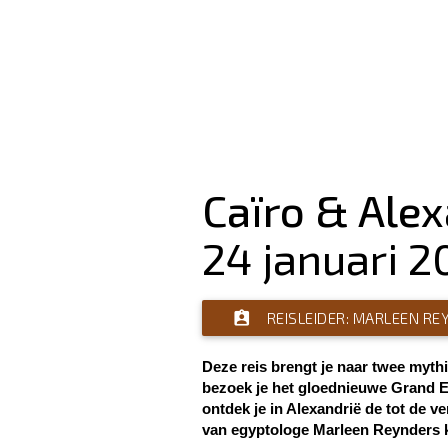
Caïro & Alex
24 januari 
assignment_ind
REISLEIDER: MARLEEN R
Deze reis brengt je naar twee mythi
bezoek je het gloednieuwe Grand 
ontdek je in Alexandrië de tot de 
van egyptologe Marleen Reynders k