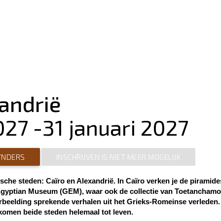
andrië
2027
-
31 januari 2027
EYNDERS
INSCHRIJVEN IS NIET MEER MOGELIJK
sche steden: Caïro en Alexandrië. In Caïro verken je de piramides
Egyptian Museum (GEM), waar ook de collectie van Toetanchamo
verbeelding sprekende verhalen uit het Grieks-Romeinse verleden.
omen beide steden helemaal tot leven.