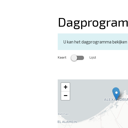
Dagprogra
U kan het dagprogramma bekijken i
Kaart
Lijst
+
−