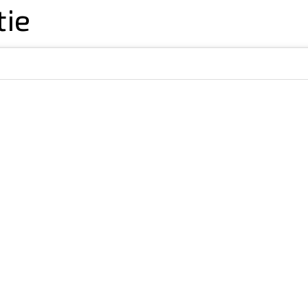
tie
ZOEK EEN REIS
Reisleider
Soort
stedenreis, muziekreis, rondreis,
cruise, themareis